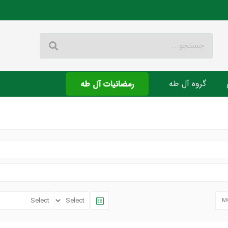
گروه آل طه
رمضانیات آل طه
M