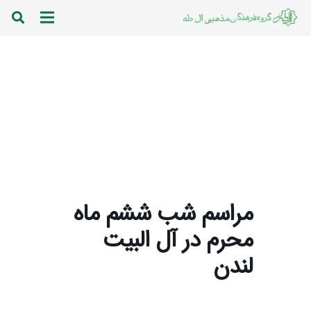
مراسم شب ششم ماه
محرم در آل البیت
لندن