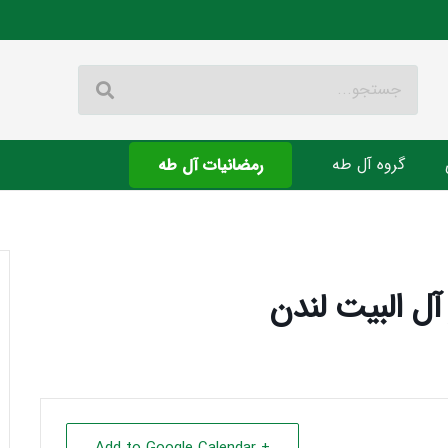
گروه آل طه
رمضانیات آل طه
ل البیت لندن