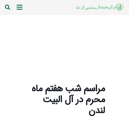
مراسم شب هفتم ماه
محرم در آل البیت
لندن