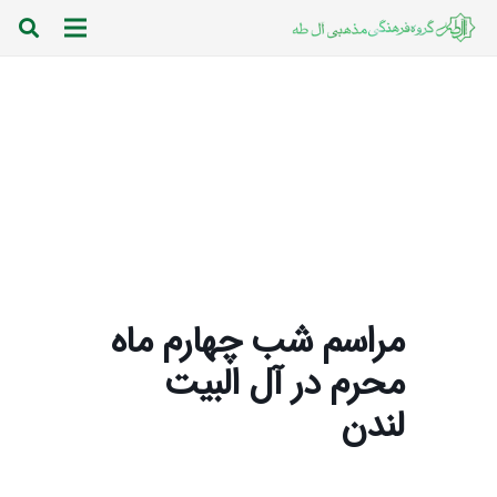
مراسم شب چهارم ماه
محرم در آل البیت
لندن