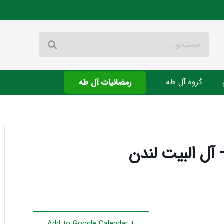
گروه آل طه
رمضانیات آل طه
 آل البیت لندن