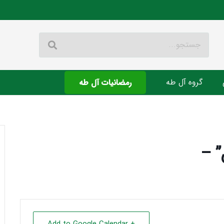
گروه آل طه
رمضانیات آل طه
” –