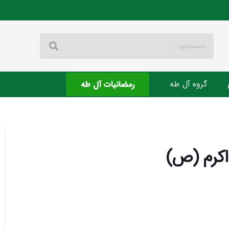
گروه آل طه
رمضانیات آل طه
اکرم (ص)